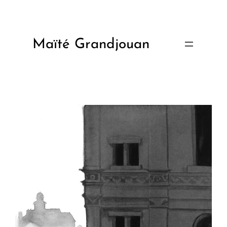
Aller
au
contenu
Maïté Grandjouan