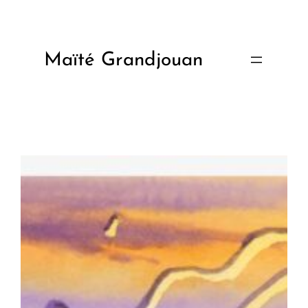
Aller
au
contenu
Maïté Grandjouan