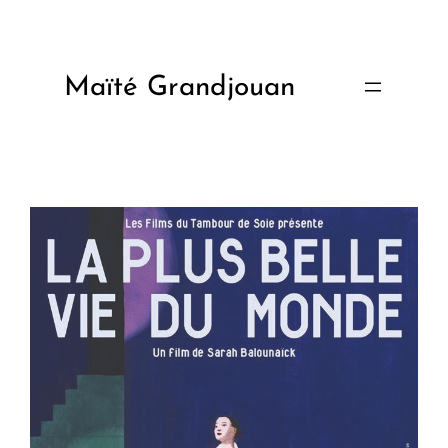
Aller
au
contenu
Maïté Grandjouan