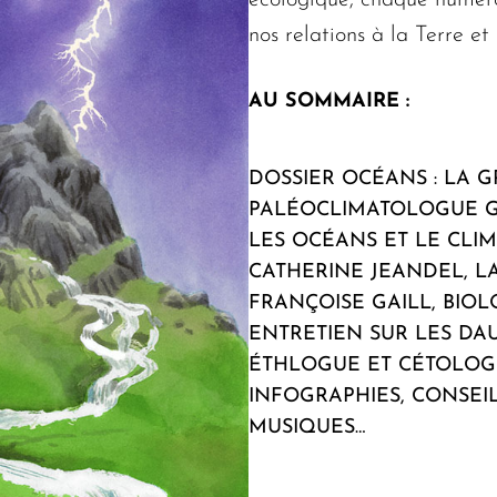
écologique, chaque numéro 
nos relations à la Terre et 
AU SOMMAIRE :
DOSSIER OCÉANS : LA 
PALÉOCLIMATOLOGUE GI
LES OCÉANS ET LE CLI
CATHERINE JEANDEL, L
FRANÇOISE GAILL, BIO
ENTRETIEN SUR LES DA
ÉTHLOGUE ET CÉTOLOGUE
INFOGRAPHIES, CONSEIL
MUSIQUES…