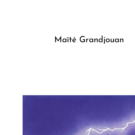
Aller
au
contenu
Maïté Grandjouan